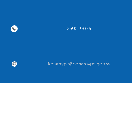
2592-9076
fecamype@conamype.gob.sv