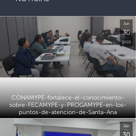
Jun
30
2026
CONAMYPE-fortalece-el-conocimiento-
sobre-FECAMYPE-y-PROGAMYPE-en-los-
puntos-de-atencion-de-Santa-Ana
Jun
30