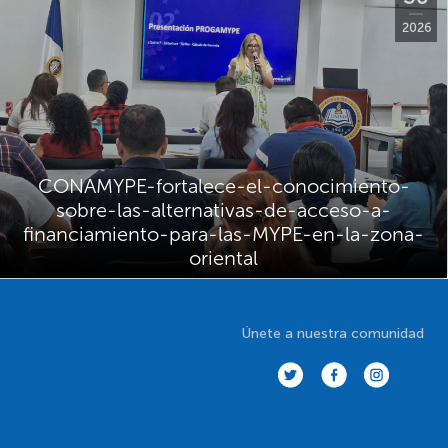
2026
CONAMYPE-fortalece-el-conocimiento-
sobre-las-alternativas-de-acceso-a-
financiamiento-para-las-MYPE-en-la-zona-
oriental
Únete a nuestra comunidad