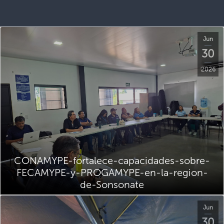
Jun
30
2026
CONAMYPE-fortalece-capacidades-sobre-
FECAMYPE-y-PROGAMYPE-en-la-region-
de-Sonsonate
Jun
30