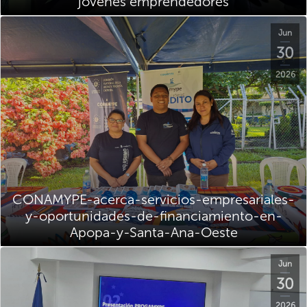
jóvenes emprendedores
Jun
30
2026
CONAMYPE-acerca-servicios-empresariales-
y-oportunidades-de-financiamiento-en-
Apopa-y-Santa-Ana-Oeste
Jun
30
2026