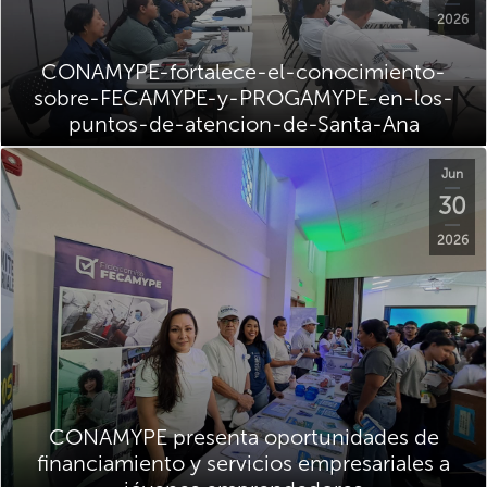
2026
CONAMYPE-fortalece-el-conocimiento-
sobre-FECAMYPE-y-PROGAMYPE-en-los-
puntos-de-atencion-de-Santa-Ana
Jun
30
2026
CONAMYPE presenta oportunidades de
financiamiento y servicios empresariales a